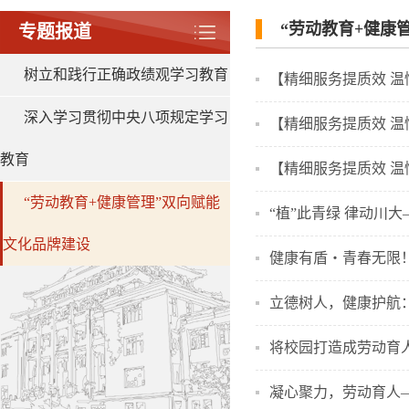
“劳动教育+健康
专题报道
树立和践行正确政绩观学习教育
【精细服务提质效 温
深入学习贯彻中央八项规定学习
【精细服务提质效 温
教育
【精细服务提质效 温
“劳动教育+健康管理”双向赋能
“植”此青绿 律动川
文化品牌建设
健康有盾・青春无限
立德树人，健康护航
将校园打造成劳动育人
凝心聚力，劳动育人