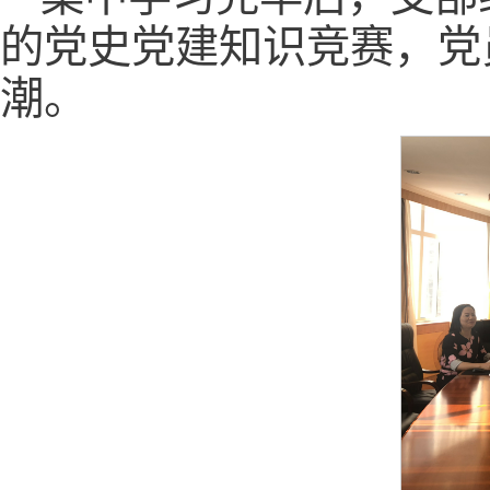
的党史党建知识竞赛，党
潮。