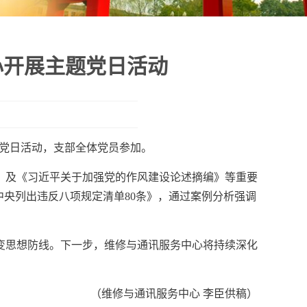
心开展主题党日活动
题党日活动，支部全体党员参加。
》及《习近平关于加强党的作风建设论述摘编》等重要
中央列出违反八项规定清单80条》，通过案例分析强调
变思想防线。下一步，维修与通讯服务中心将持续深化
（维修与通讯服务中心 李臣供稿）