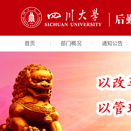
首页
部门概况
通知公告