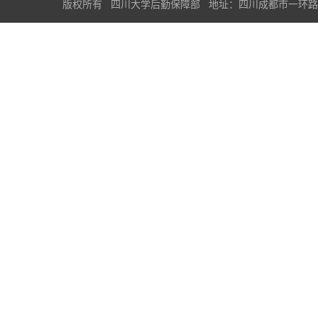
版权所有 四川大学后勤保障部 地址：四川成都市一环路南一段